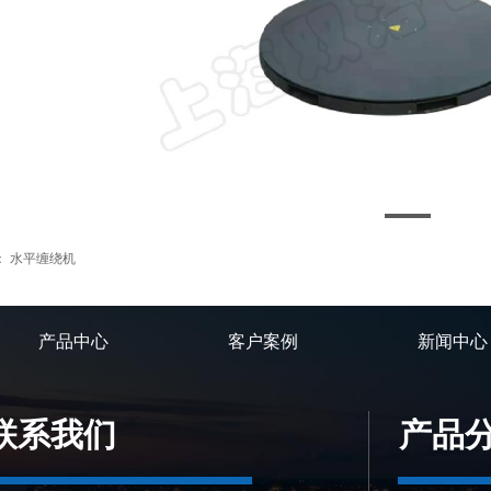
：
水平缠绕机
产品中心
客户案例
新闻中心
联系我们
产品