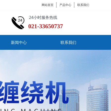
网站首页
产品中心
联系我们
24小时服务热线
021-33650737
新闻中心
联系我们