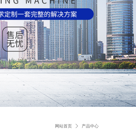
网站首页
ꄲ
产品中心